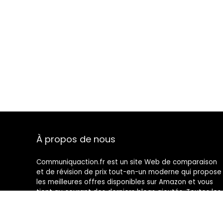
À propos de nous
Communiquaction.fr est un site Web de comparaison
et de révision de prix tout-en-un moderne qui propose
les meilleures offres disponibles sur Amazon et vous
tient au courant des derniers blogs ajoutés. Toutes les
images sont la propriété de leurs propriétaires
respectifs. Tout le contenu cité est dérivé de leurs
sources respectives.