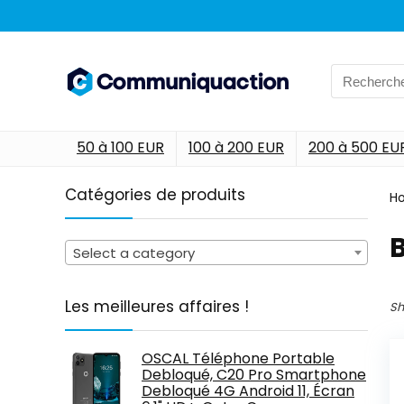
Search
for:
50 à 100 EUR
100 à 200 EUR
200 à 500 EU
Catégories de produits
H
‎
Select a category
Les meilleures affaires !
Sh
OSCAL Téléphone Portable
Debloqué, C20 Pro Smartphone
Debloqué 4G Android 11, Écran