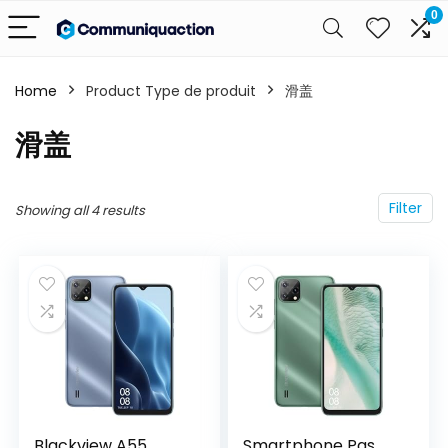
0
Home
Product Type de produit
‎滑盖
‎滑盖
Filter
Showing all 4 results
Blackview A55
Smartphone Pas