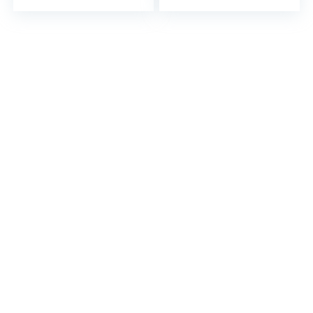
128Go, 4780mAh,
5580mAh, Écran
2,0GHz Processeur,
5.7″HD+, Double
Écran 6.528″HD+,
SIM 4G, Triple
8MP+5MP,
Caméra 8MP)
Smartphone Dual
Smartphone
SIM) Face
Incassable Android
ID/GPS/5G-
11, IP69K/Face
WIFI/2Ans de
ID/OTG/GPS/2Ans
Garantie
de Garantie