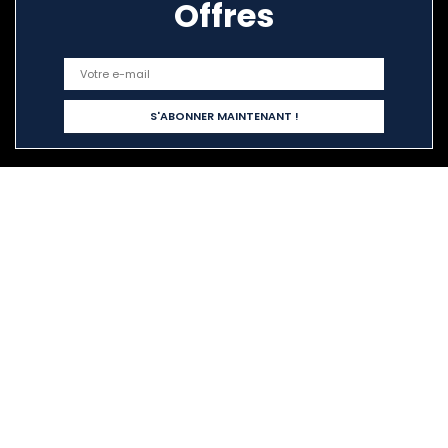
Offres
Liens rapides
Home
Tout acheter
Blogs
Nos boutiques en ligne
Publicité
Déclarations