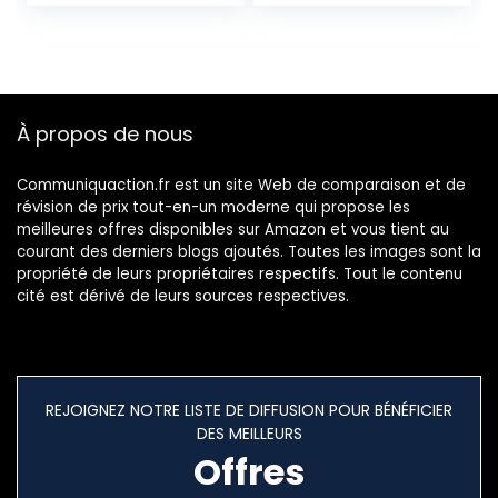
Android 9.0, Double
Core,
SIM, 2 Go + 32 Go,
2Go+32Go/SD-
Batterie 5000
128Go, 3380mAh,
mAh, Visage
8MP+2MP, Dual
déverrouillé GPS
SIM/3 Slots/Face
À propos de nous
Rouge
ID (Noir)
Communiquaction.fr est un site Web de comparaison et de
révision de prix tout-en-un moderne qui propose les
meilleures offres disponibles sur Amazon et vous tient au
courant des derniers blogs ajoutés. Toutes les images sont la
propriété de leurs propriétaires respectifs. Tout le contenu
cité est dérivé de leurs sources respectives.
REJOIGNEZ NOTRE LISTE DE DIFFUSION POUR BÉNÉFICIER
DES MEILLEURS
Offres