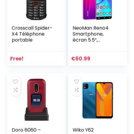
Crosscall Spider-
NeoMan Reno4
X4 Téléphone
Smartphone,
portable
écran 5.5”,
Android, téléphone
portable à double
SIM, Quad-Core 4
Free!
€
60.99
Go ROM, double
caméra, Bluetooth,
GPS, Wi-Fi, rose
Doro 6060 –
Wiko Y62