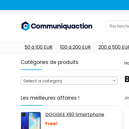
Search
for:
50 à 100 EUR
100 à 200 EUR
200 à 500 EU
Catégories de produits
H
‎
Select a category
Les meilleures affaires !
Sh
DOOGEE X93 Smartphone
Free!