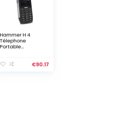
Hammer H 4
Télephone
Portable
Incassable
Debloqué IP68
Résistant Etanche
€
90.17
Antichoc, Dual
SIM, Batterie
2000mAh,
Grosses Touches,
Radio FM, MP3,
Caméra 2mpx,
Lampe de Poche
– Argent