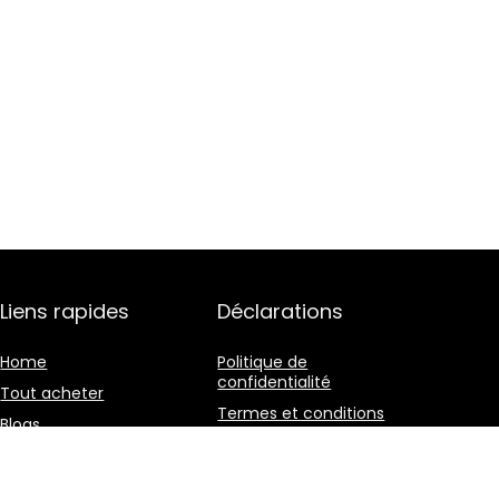
Liens rapides
Déclarations
Home
Politique de
confidentialité
Tout acheter
Termes et conditions
Blogs
Divulgation des
Nos boutiques en ligne
affiliations
Publicité