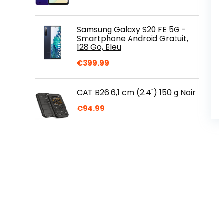
Samsung Galaxy S20 FE 5G -
Smartphone Android Gratuit,
128 Go, Bleu
€
399.99
CAT B26 6,1 cm (2.4") 150 g Noir
€
94.99