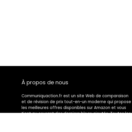
À propos de nous
Communiquaction.fr est un site Web de comparaison
et de révision de prix tout-en-un moderne qui propose
les meilleures offres disponibles sur Amazon et vous
tient au courant des derniers blogs ajoutés. Toutes les
images sont la propriété de leurs propriétaires
respectifs. Tout le contenu cité est dérivé de leurs
sources respectives.