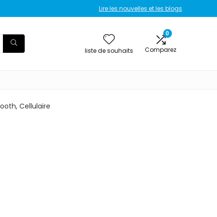
Lire les nouvelles et les blogs
0
Comparez
liste de souhaits
tooth, Cellulaire