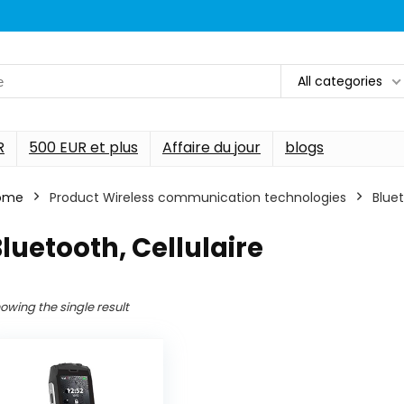
All categories
R
500 EUR et plus
Affaire du jour
blogs
ome
Product Wireless communication technologies
‎Blue
Bluetooth, Cellulaire
owing the single result