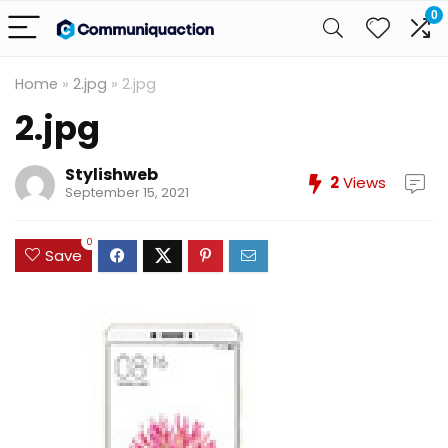
0
Home
»
2.jpg
»
2.jpg
2.jpg
Stylishweb
2
Views
September 15, 2021
0
Save