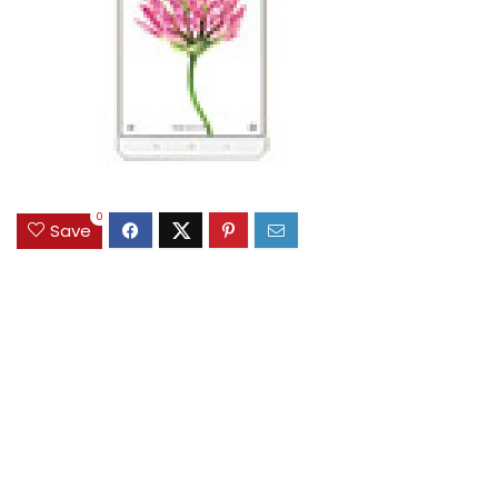
0
Save