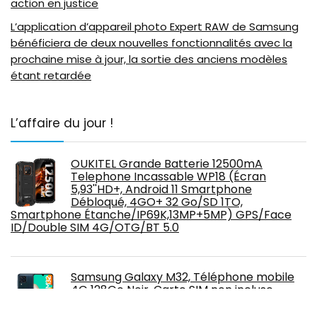
action en justice
L’application d’appareil photo Expert RAW de Samsung
bénéficiera de deux nouvelles fonctionnalités avec la
prochaine mise à jour, la sortie des anciens modèles
étant retardée
L’affaire du jour !
OUKITEL Grande Batterie 12500mA
Telephone Incassable WP18 (Écran
5,93''HD+, Android 11 Smartphone
Débloqué, 4GO+ 32 Go/SD 1TO,
Smartphone Étanche/IP69K,13MP+5MP) GPS/Face
ID/Double SIM 4G/OTG/BT 5.0
Samsung Galaxy M32, Téléphone mobile
4G 128Go Noir, Carte SIM non incluse,
smartphone Android, Version FR