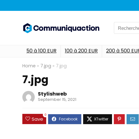
Search
for:
50 à 100 EUR
100 à 200 EUR
200 à 500 EU
Home
»
7.jpg
»
7.jpg
7.jpg
Stylishweb
September 15, 2021
0
Save