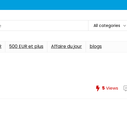
All categories
R
500 EUR et plus
Affaire du jour
blogs
5
Views