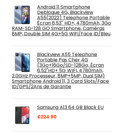
Android 11 Smartphone
Debloque 4G, Blackview
A55(2022) Telephone Portable
Écran 6,53'' HD+, 4780mAh, 3Go
RAM-SD-128 GO Smartphone, Caméras
8MP, Double SIM 4G+5G WiFi/Face ID/Bleu
Blackview A55 Telephone
Portable Pas Cher 4G
(3Go+16Go/SD-128Go, Écran
6.52"HD+ 5G WIFI, 4780mAh,
2,0GHz Processeur, 8MP+5MP, Dual SIM)
Smartphone Android 11, 3 Card Slots/Face
ID/GPS/2Ans de Garantie
Samsung A13 64 GB Black EU
€
224.90