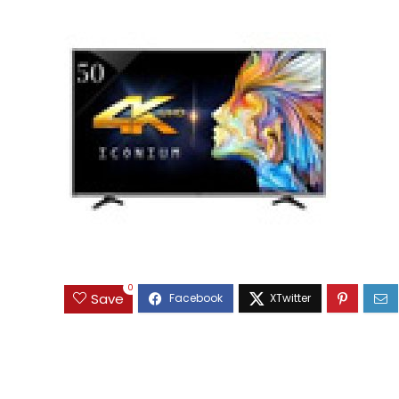
0
Save