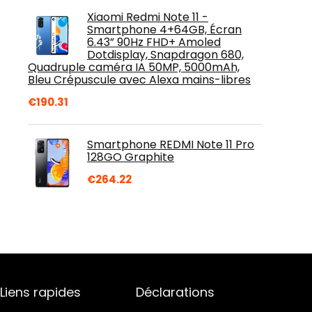
Xiaomi Redmi Note 11 -
Smartphone 4+64GB, Écran
6.43” 90Hz FHD+ Amoled
Dotdisplay, Snapdragon 680,
Quadruple caméra IA 50MP, 5000mAh,
Bleu Crépuscule avec Alexa mains-libres
€
190.31
Smartphone REDMI Note 11 Pro
128GO Graphite
€
264.22
Liens rapides
Déclarations