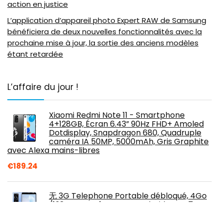
action en justice
L’application d’appareil photo Expert RAW de Samsung
bénéficiera de deux nouvelles fonctionnalités avec la
prochaine mise à jour, la sortie des anciens modèles
étant retardée
L’affaire du jour !
Xiaomi Redmi Note 11 - Smartphone
4+128GB, Écran 6.43” 90Hz FHD+ Amoled
Dotdisplay, Snapdragon 680, Quadruple
caméra IA 50MP, 5000mAh, Gris Graphite
avec Alexa mains-libres
€
189.24
无 3G Telephone Portable débloqué, 4Go
/128 Go ROM,1Go RAM, Android OS, 4.7
Pouces Smartphone Pas Cher, Double