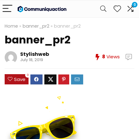
0
Home
»
banner_pr2
»
banner_pr2
banner_pr2
Stylishweb
8
Views
July 18, 2019
0
Save