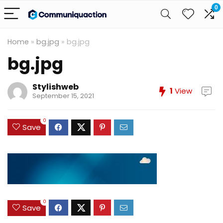
0
Home
»
bg.jpg
»
bg.jpg
bg.jpg
Stylishweb
1
View
September 15, 2021
0
Save
0
Save