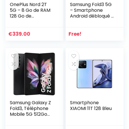
OnePlus Nord 2T
Samsung Fold3 5G
5G – 8 Go de RAM
– Smartphone
128 Go de
Android débloqué –
stockage,
Version Française
Smartphone sans
carte SIM avec
€
339.00
Free!
Triple caméra IA
50MP et Charge
rapide SUPERVOOC
80 W – Garantie 2
ans – Grey Shadow
Samsung Galaxy Z
Smartphone
Fold3, Téléphone
XIAOMI 11T 128 Bleu
Mobile 5G 512Go
Noir, Carte SIM Non
Incluse,