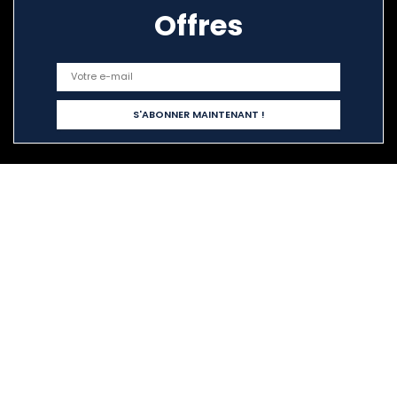
Offres
Liens rapides
Home
Tout acheter
Blogs
Nos boutiques en ligne
Publicité
Déclarations