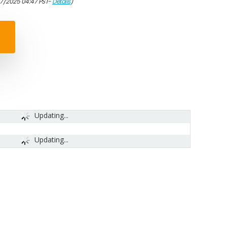
07/2025 04:47 PST-
Details
)
Updating...
Updating...