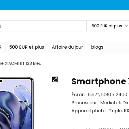
500 EUR et plus
R
500 EUR et plus
Affaire du jour
blogs
 XIAOMI 11T 128 Bleu
Smartphone X
Écran : 6,67″, 1080 x 2400 
Processeur : Mediatek D
Appareil photo : Triple