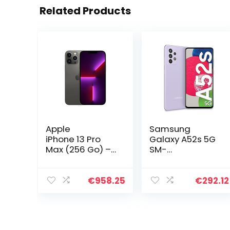
Related Products
Apple
Samsung
iPhone 13 Pro
Galaxy A52s 5G
Max (256 Go) –
SM-
Graphite
A528BLVDEUE
Smartphone 16,5
cm (6.5″) Double
€
958.25
€
292.12
SIM Hybride
Android 11 USB
Type-C 6 Go 128
Go 4500 mAh