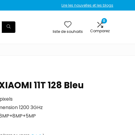
Lire les nouvelles et les blogs
0
Comparez
liste de souhaits
IAOMI 11T 128 Bleu
pixels
imension 1200 3GHz
, 108MP+8MP+5MP