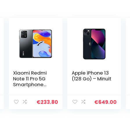
Xiaomi Redmi
Apple iPhone 13
Note 11 Pro 5G
(128 Go) – Minuit
Smartphone
6.67″ FHD+
AMOLED
DotDisplay,
€
233.80
€
649.00
120Hz FHD+
AMOLED
DotDisplay, 67W
Turbo Charge