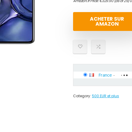
Amazon.fr Price:
€
329.90
(as of 29/
ACHETER SUR
AMAZON
France
-
Category:
500 EUR et plus