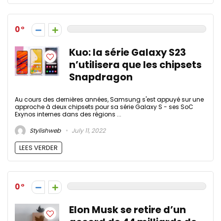
0
Kuo: la série Galaxy S23
n’utilisera que les chipsets
Snapdragon
Au cours des dernières années, Samsung s'est appuyé sur une
approche à deux chipsets pour sa série Galaxy S - ses SoC
Exynos internes dans des régions ...
Stylishweb
July 11, 2022
LEES VERDER
0
Elon Musk se retire d’un