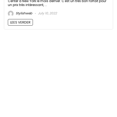
Center à New York le mois dernier. C'est un très bon forfait pour
un prix très intéressant, ...
Stylishweb
July 10, 2022
LEES VERDER