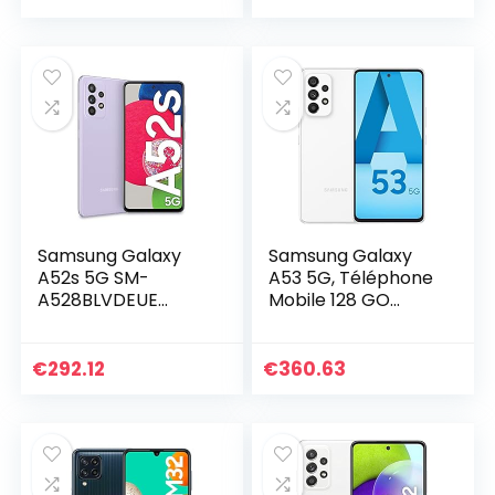
Noir
Samsung Galaxy
Samsung Galaxy
A52s 5G SM-
A53 5G, Téléphone
A528BLVDEUE
Mobile 128 GO
Smartphone 16,5
Blanc, Smartphone
cm (6.5″) Double
Android, Carte SIM
SIM Hybride
non incluse, Version
€
292.12
€
360.63
Android 11 USB
FR
Type-C 6 Go 128
Go 4500 mAh
Violet