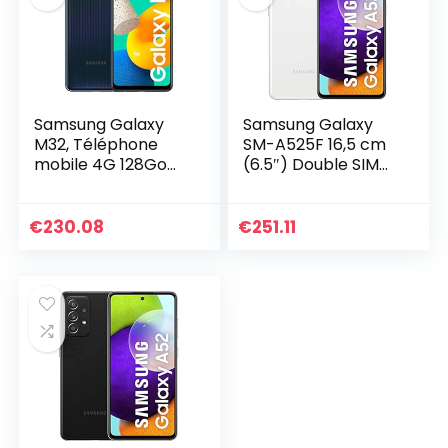
Samsung Galaxy
Samsung Galaxy
M32, Téléphone
SM-A525F 16,5 cm
mobile 4G 128Go
(6.5″) Double SIM
Noir, Carte SIM non
Android 11 4G USB
incluse,
Type-C 6 Go 128
smartphone
Go 4500 mAh
€
230.08
€
251.11
Android, Version FR
Blanc