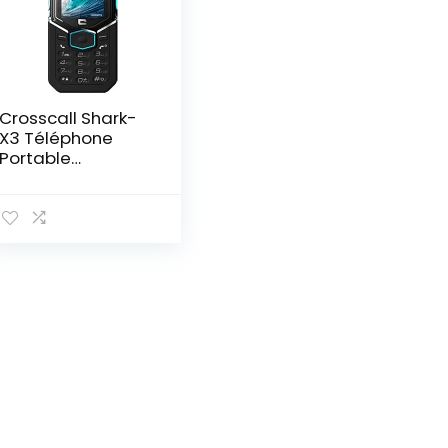
Crosscall Shark-
X3 Téléphone
Portable
Débloqué 3G+
(Ecran: 2,4 pouces
– 64 Go ROM –
Single SIM) Noir