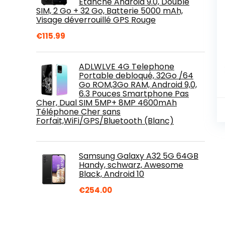
Etanche Android 9.0, Double
SIM, 2 Go + 32 Go, Batterie 5000 mAh,
Visage déverrouillé GPS Rouge
€
115.99
ADLWLVE 4G Telephone
Portable debloqué, 32Go /64
Go ROM,3Go RAM, Android 9,0,
6.3 Pouces Smartphone Pas
Cher, Dual SIM 5MP+ 8MP 4600mAh
Téléphone Cher sans
Forfait,WiFi/GPS/Bluetooth (Blanc)
Samsung Galaxy A32 5G 64GB
Handy, schwarz, Awesome
Black, Android 10
€
254.00