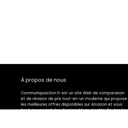
À propos de nous
Communiquaction.fr est un site Web de comparaison
et de révision de prix tout-en-un moderne qui propose
les meilleures offres disponibles sur Amazon et vous
tient au courant des derniers blogs ajoutés. Toutes les
images sont la propriété de leurs propriétaires
respectifs. Tout le contenu cité est dérivé de leurs
sources respectives.