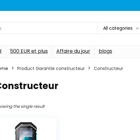
All categories
R
500 EUR et plus
Affaire du jour
blogs
ome
Product Garantie constructeur
‎Constructeur
Constructeur
owing the single result