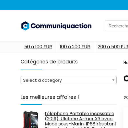
Search
for:
50 à 100 EUR
100 à 200 EUR
200 à 500 EU
Catégories de produits
H
‎
Select a category
Les meilleures affaires !
Sh
télephone Portable incassable
(2019), Ulefone Armor X3 avec
Mode sous-Marin, IP68 résistant