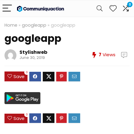
0
Home
»
googleapp
»
googleapp
googleapp
Stylishweb
7
Views
June 30, 2019
0
Save
0
Save