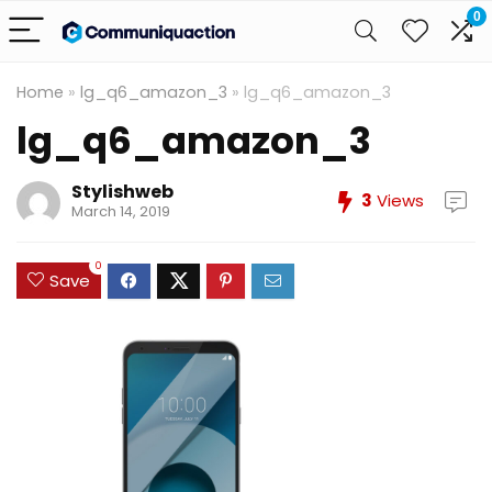
0
Home
»
lg_q6_amazon_3
»
lg_q6_amazon_3
lg_q6_amazon_3
Stylishweb
3
Views
March 14, 2019
0
Save