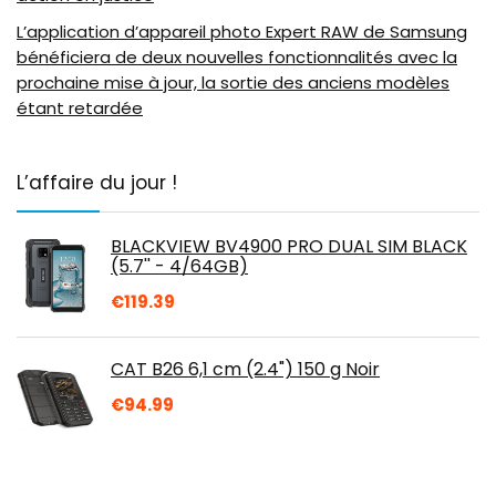
L’application d’appareil photo Expert RAW de Samsung
bénéficiera de deux nouvelles fonctionnalités avec la
prochaine mise à jour, la sortie des anciens modèles
étant retardée
L’affaire du jour !
BLACKVIEW BV4900 PRO DUAL SIM BLACK
(5.7'' - 4/64GB)
€
119.39
CAT B26 6,1 cm (2.4") 150 g Noir
€
94.99
DOOGEE Telephone Portable, S40 Pro,