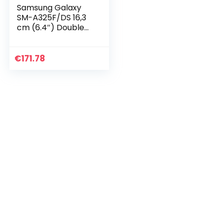
Samsung Galaxy
SM-A325F/DS 16,3
cm (6.4″) Double
SIM Android 11 4G
USB Type-C 4 Go
128 Go 5000 mAh
€
171.78
Bleu