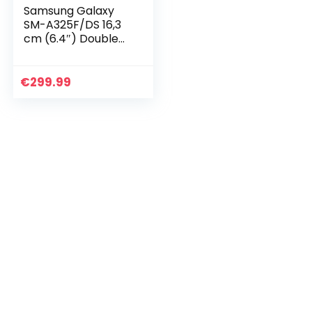
Samsung Galaxy
SM-A325F/DS 16,3
cm (6.4″) Double
SIM Android 11 4G
USB Type-C 4 Go
128 Go 5000 mAh
€
299.99
Noir