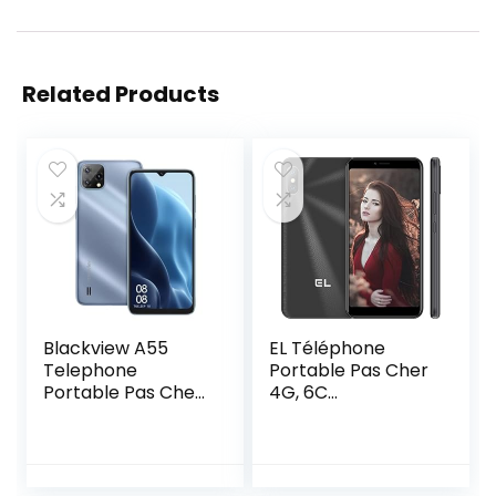
Related Products
Blackview A55
EL Téléphone
Telephone
Portable Pas Cher
Portable Pas Cher
4G, 6C
4G
Smartphone Pas
(3Go+16Go/SD-
Cher, 5.5 Pouces,
128Go, Écran
Caméra 8MP, 16Go
6.52″HD+ 5G WIFI,
ROM-Extensible