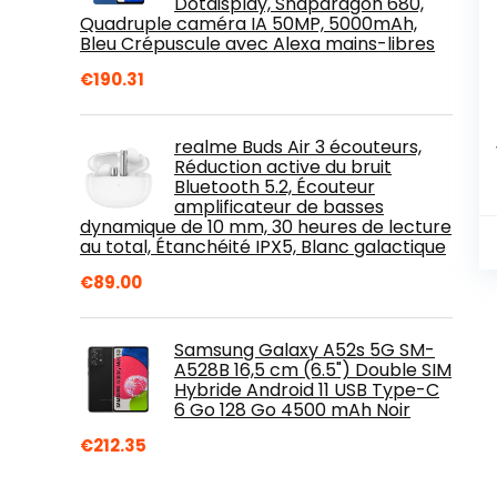
Dotdisplay, Snapdragon 680,
Quadruple caméra IA 50MP, 5000mAh,
Bleu Crépuscule avec Alexa mains-libres
€
190.31
realme Buds Air 3 écouteurs,
Réduction active du bruit
Bluetooth 5.2, Écouteur
amplificateur de basses
dynamique de 10 mm, 30 heures de lecture
au total, Étanchéité IPX5, Blanc galactique
€
89.00
Samsung Galaxy A52s 5G SM-
A528B 16,5 cm (6.5") Double SIM
Hybride Android 11 USB Type-C
6 Go 128 Go 4500 mAh Noir
€
212.35