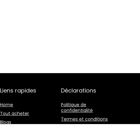
Liens rapides
Déclarations
Home
Politique de
confidentialité
Tout acheter
Termes et conditions
Blogs
Divulgation des
Nos boutiques en ligne
affiliations
Publicité