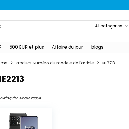
All categories
R
500 EUR et plus
Affaire du jour
blogs
ome
Product Numéro du modèle de l'article
‎NE2213
NE2213
owing the single result