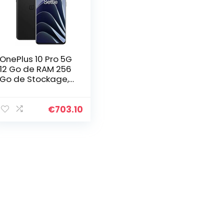
OnePlus 10 Pro 5G
12 Go de RAM 256
Go de Stockage,
smartphone sans
carte SIM avec
Appareil photo
€
703.10
Hasselblad de 2e
génération pour
mobile – Garanti
2 ans – Volcanic
Black