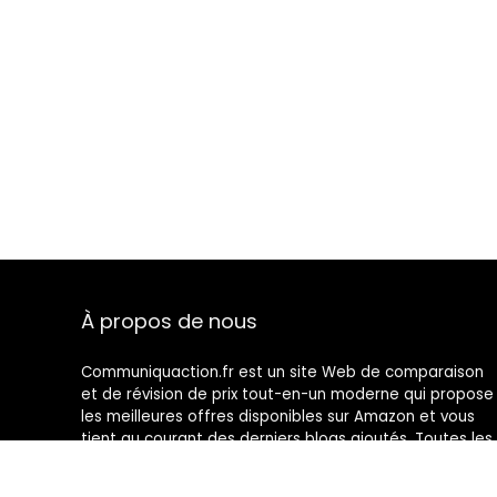
À propos de nous
Communiquaction.fr est un site Web de comparaison
et de révision de prix tout-en-un moderne qui propose
les meilleures offres disponibles sur Amazon et vous
tient au courant des derniers blogs ajoutés. Toutes les
images sont la propriété de leurs propriétaires
respectifs. Tout le contenu cité est dérivé de leurs