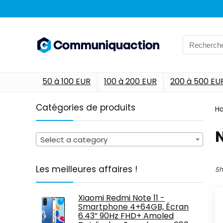
Search
for:
50 à 100 EUR
100 à 200 EUR
200 à 500 EU
Catégories de produits
H
‎
Select a category
Les meilleures affaires !
Sh
Xiaomi Redmi Note 11 -
Smartphone 4+64GB, Écran
6.43” 90Hz FHD+ Amoled