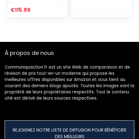
avec Mode sous-
avec Grandes
Marin, IP68
Touches (Ecran:
€
115.99
résistant Etanche
2,4 Pouces –
Android 9.0, Double
Compatibilité
SIM, 2 Go + 32 Go,
appareils auditifs –
Batterie 5000
2.0 MP – MMS)
mAh, Visage
(Rouge)
déverrouillé GPS
À propos de nous
Rouge
Communiquaction.fr est un site Web de comparaison et de
révision de prix tout-en-un moderne qui propose les
meilleures offres disponibles sur Amazon et vous tient au
courant des derniers blogs ajoutés. Toutes les images sont la
propriété de leurs propriétaires respectifs. Tout le contenu
cité est dérivé de leurs sources respectives.
REJOIGNEZ NOTRE LISTE DE DIFFUSION POUR BÉNÉFICIER
DES MEILLEURS