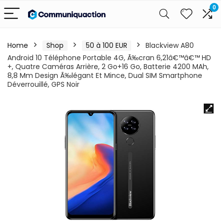
0
Home
Shop
50 à 100 EUR
Blackview A80
Android 10 Téléphone Portable 4G, Ã‰cran 6,21â€™â€™ HD
+, Quatre Caméras Arrière, 2 Go+16 Go, Batterie 4200 MAh,
8,8 Mm Design Ã‰légant Et Mince, Dual SIM Smartphone
Déverrouillé, GPS Noir