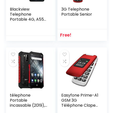
Blackview
3G Telephone
Telephone
Portable Senior
Portable 4G, A55
(2022)
Smartphone Pas
Cher Android 11
Free!
(Écran 6.52″ HD+
5G WiFi, 4780mAh,
3Go RAM/SD-
128Go, 8MP Triple
caméra arrière,
Double SIM) 3
Slots/Face
ID/2Ans de
Garantie
télephone
Easyfone Prime-A1
Portable
GSM 3G
incassable (2019),
Téléphone Clapet
Ulefone Armor X3
Portable Débloqué