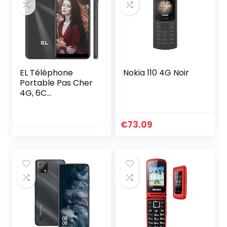
EL Téléphone
Nokia 110 4G Noir
Portable Pas Cher
4G, 6C
Smartphone Pas
Cher, 5.5 Pouces,
Caméra 8MP, 16Go
€
73.09
ROM-Extensible
64Go, 2500mAh
Batterie, Android
8.1, Face ID,
Telephone
Portable
Debloqué, GPS,
WiFi