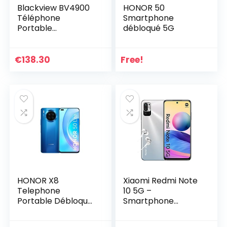
Blackview BV4900
HONOR 50
Téléphone
Smartphone
Portable
débloqué 5G
Incassable,Écran
5,7′ Batterie
5580mAh, Charge
€
138.30
Free!
Inverse,
Smartphone IP68
Étanche Antichoc
Android 10
Smartphone
Débloqué,
3Go+32Go(SD
128Go) NFC, GPS,
Dual SIM 4G,
Orange
HONOR X8
Xiaomi Redmi Note
Telephone
10 5G –
Portable Débloqué
Smartphone
5G 6,5 Pouces,
débloqué 4+64GB,
6+128 Go, Double
6.5″ Écran