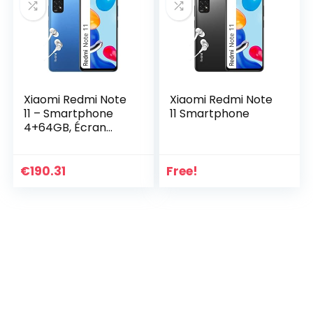
Xiaomi Redmi Note
Xiaomi Redmi Note
11 – Smartphone
11 Smartphone
4+64GB, Écran
6.43” 90Hz FHD+
Amoled Dotdisplay,
Snapdragon 680,
€
190.31
Free!
Quadruple caméra
IA 50MP, 5000mAh,
Bleu Crépuscule
avec Alexa mains-
libres