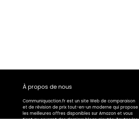
À propos de nous
Communiquaction.fr est un site Web de comparaison
et de révision de prix tout-en-un moderne qui propose
les meilleures offres disponibles sur Amazon et vous
tient au courant des derniers blogs ajoutés. Toutes les
images sont la propriété de leurs propriétaires
respectifs. Tout le contenu cité est dérivé de leurs
sources respectives.