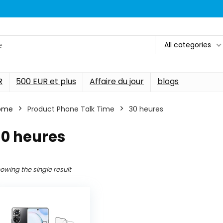
All categories
R
500 EUR et plus
Affaire du jour
blogs
ome
Product Phone Talk Time
‎30 heures
30 heures
owing the single result