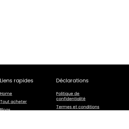
Liens rapides
Déclarations
Home
Politique de
confidentialité
Tout acheter
Termes et conditions
Blogs
Divulgation des
Nos boutiques en ligne
affiliations
Publicité