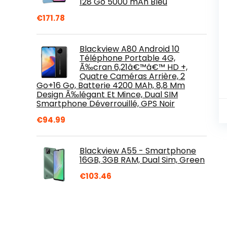
128 Go 5000 mAh Bleu
€
171.78
Blackview A80 Android 10
Téléphone Portable 4G,
Ã‰cran 6,21â€™â€™ HD +,
Quatre Caméras Arrière, 2
Go+16 Go, Batterie 4200 MAh, 8,8 Mm
Design Ã‰légant Et Mince, Dual SIM
Smartphone Déverrouillé, GPS Noir
€
94.99
Blackview A55 - Smartphone
16GB, 3GB RAM, Dual Sim, Green
€
103.46