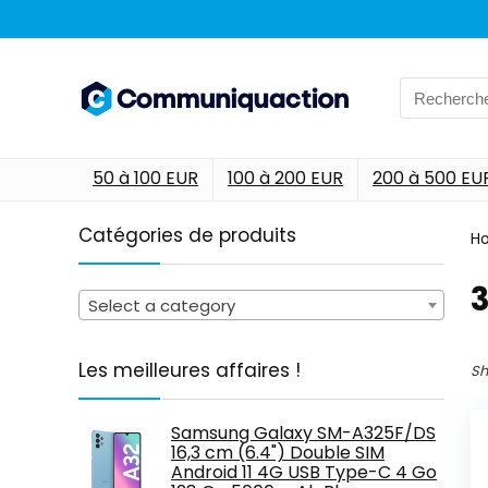
Search
for:
50 à 100 EUR
100 à 200 EUR
200 à 500 EU
Catégories de produits
H
‎
Select a category
Les meilleures affaires !
Sh
Samsung Galaxy SM-A325F/DS
16,3 cm (6.4") Double SIM
Android 11 4G USB Type-C 4 Go