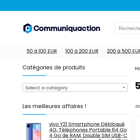
Search
for:
50 à 100 EUR
100 à 200 EUR
200 à 500 EU
Catégories de produits
H
‎
Select a category
Les meilleures affaires !
Sh
vivo Y21 Smartphone Débloqué
4G, Téléphones Portable 64 Go
4 Go de RAM, Double SIM USB-C