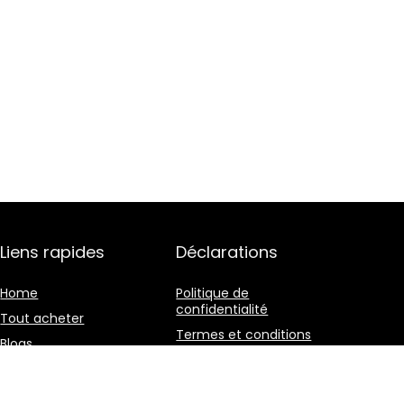
Liens rapides
Déclarations
Home
Politique de
confidentialité
Tout acheter
Termes et conditions
Blogs
Divulgation des
Nos boutiques en ligne
affiliations
Publicité