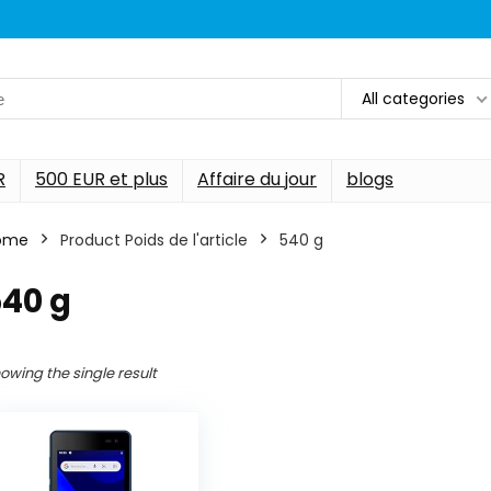
All categories
R
500 EUR et plus
Affaire du jour
blogs
ome
Product Poids de l'article
‎540 g
540 g
owing the single result