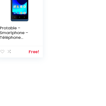
Protable –
Smartphone –
Téléphone
Portable –
Logicom Le Wave
– Téléphone
Free!
Portable
débloqué 4G
avec
Reconnaissance
faciale (Écran 4”
Pouces – 8 Go –
Double Nano-SIM
– Android 11 Go
Edition)