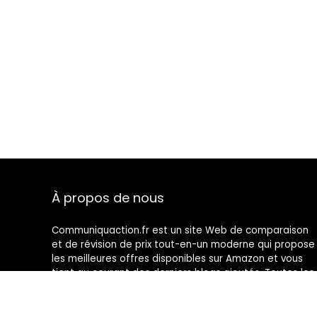
À propos de nous
Communiquaction.fr est un site Web de comparaison
et de révision de prix tout-en-un moderne qui propose
les meilleures offres disponibles sur Amazon et vous
tient au courant des derniers blogs ajoutés. Toutes les
images sont la propriété de leurs propriétaires
respectifs. Tout le contenu cité est dérivé de leurs
sources respectives.