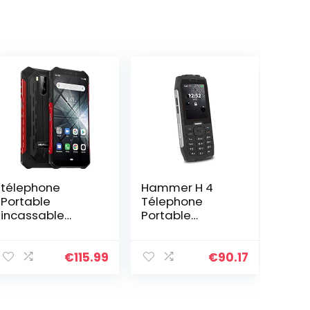
télephone
Hammer H 4
Portable
Télephone
incassable
Portable
(2019), Ulefone
Incassable
Armor X3 avec
Debloqué IP68
Mode sous-
Résistant
€
115.99
€
90.17
Marin, IP68
Etanche
résistant
Antichoc, Dual
Etanche Android
SIM, Batterie