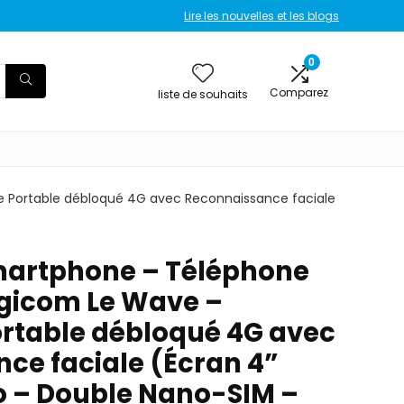
Lire les nouvelles et les blogs
0
Comparez
liste de souhaits
e Portable débloqué 4G avec Reconnaissance faciale
martphone – Téléphone
ogicom Le Wave –
rtable débloqué 4G avec
ce faciale (Écran 4”
o – Double Nano-SIM –