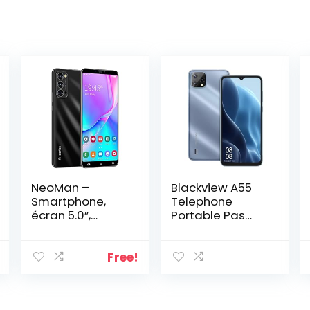
NeoMan –
Blackview A55
Smartphone,
Telephone
écran 5.0”,
Portable Pas
Android, double
Cher 4G
SIM, Quad-Core
(3Go+16Go/SD-
4 Go ROM,
128Go, Écran
Free!
double caméra,
6.52″HD+ 5G
Bluetooth, GPS,
WIFI, 4780mAh,
Wi-Fi
2,0GHz