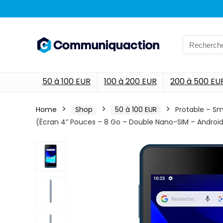
Search
for:
50 à 100 EUR
100 à 200 EUR
200 à 500 EU
Home
Shop
50 à 100 EUR
Protable – S
(Écran 4” Pouces – 8 Go – Double Nano-SIM – Android 