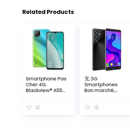
Related Products
Smartphone Pas
无 3G
Cher 4G,
Smartphones
Blackview® A55
Bon marché,
Telephone
4Go /128 Go
Portable
ROM,1Go RAM,
Android 11
Android OS, 4.5
(3Go+16Go/SD-
Pouces
128Go,
Téléphone
4780mAh,
Mobile Pas Cher,