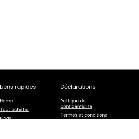
Liens rapides
Déclarations
Home
Politique de
confidentialité
Tout acheter
Termes et conditions
Blogs
Divulgation des
Nos boutiques en ligne
affiliations
Publicité