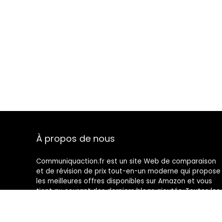
À propos de nous
Communiquaction.fr est un site Web de comparaison
et de révision de prix tout-en-un moderne qui propose
les meilleures offres disponibles sur Amazon et vous
tient au courant des derniers blogs ajoutés. Toutes les
images sont la propriété de leurs propriétaires
respectifs. Tout le contenu cité est dérivé de leurs
sources respectives.