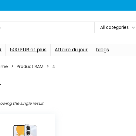
All categories
R
500 EUR et plus
Affaire du jour
blogs
ome
Product RAM
‎4
4
owing the single result