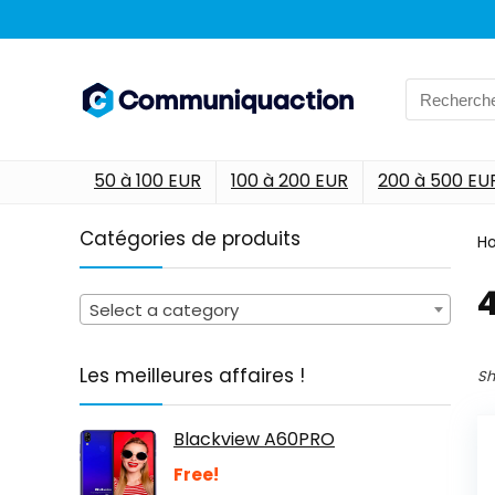
Search
for:
50 à 100 EUR
100 à 200 EUR
200 à 500 EU
Catégories de produits
H
‎
Select a category
Les meilleures affaires !
Sh
Blackview A60PRO
Free!