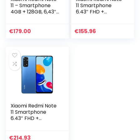
11 – Smartphone
11 Smartphone
4GB + 128GB, 6,43″
6.43″ FHD +
FHD+ DotDisplay,
DotDisplay, 90Hz
Snapdragon 680,
FHD+ AMOLED
50 MP Quad-
DotDisplay, 50MP
€
179.00
€
155.96
Kamera, Dual-SIM
Al Quad Camera,
(Gray)
5000mAh (typ)
Battery, Dual-SIM
4G 64GB Graphite
Grey [Global
Version]
Xiaomi Redmi Note
11 Smartphone
6.43″ FHD +
DotDisplay, 90Hz
FHD+ AMOLED
DotDisplay, 50MP
€
214.93