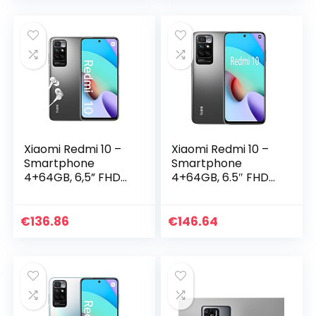
Gris Carbone
(Version française
+ 2 Ans Garantie)
Xiaomi Redmi 10 –
Xiaomi Redmi 10 –
Smartphone
Smartphone
4+64GB, 6,5” FHD+
4+64GB, 6.5″ FHD+
90Hz DotDisplay,
DotDisplay,
MediaTek Helio
MediaTek Helio
G88, 50MP AI quad
G88, 50MP AI Quad
€
136.86
€
146.64
Camera, 5000mAh,
Caméra, Dual SIM,
Gris Carbone (
Gris
Version française +
2 ans garantie)