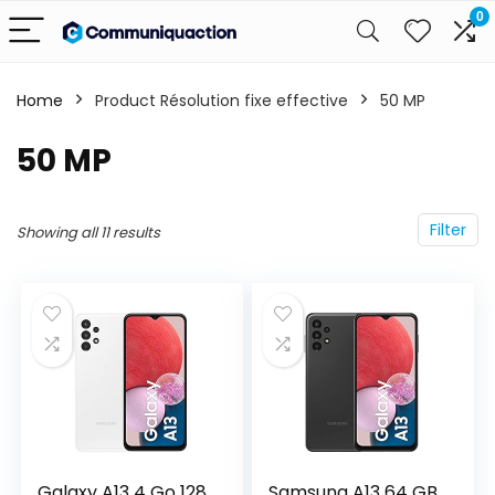
0
Home
Product Résolution fixe effective
‎50 MP
‎50 MP
Filter
Showing all 11 results
Galaxy A13 4 Go 128
Samsung A13 64 GB