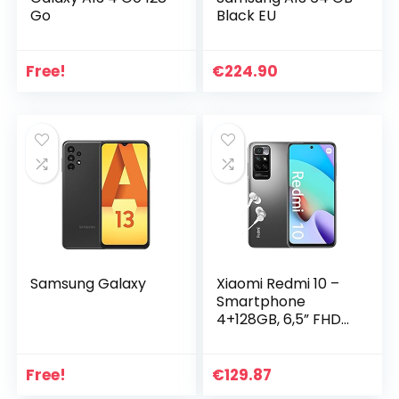
Go
Black EU
Free!
€
224.90
Samsung Galaxy
Xiaomi Redmi 10 –
Smartphone
4+128GB, 6,5” FHD+
90Hz DotDisplay,
MediaTek Helio
G88, 50MP AI Quad
Free!
€
129.87
Caméra, 5000mAh,