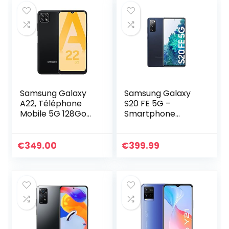
Samsung Galaxy
Samsung Galaxy
A22, Téléphone
S20 FE 5G –
Mobile 5G 128Go
Smartphone
Noir, Carte SIM Non
Android Gratuit,
Incluse,
128 Go, Bleu
Smartphone
€
349.00
€
399.99
Android, Version FR