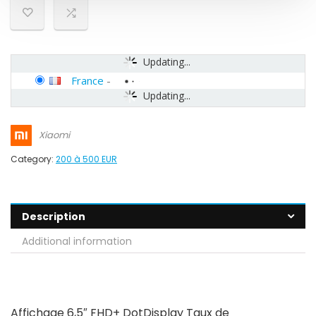
Updating...
France
-
Updating...
Xiaomi
Category:
200 à 500 EUR
Description
Additional information
Affichage 6,5″ FHD+ DotDisplay Taux de