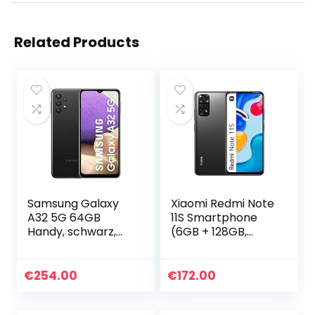
Related Products
Samsung Galaxy
Xiaomi Redmi Note
A32 5G 64GB
11S Smartphone
Handy, schwarz,
(6GB + 128GB,
Awesome Black,
Grau)
Android 10
€
254.00
€
172.00