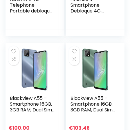
Telephone
Smartphone
Portable debloqué,
Debloque 4G,
32Go /64 Go
Blackview
ROM,3Go RAM,
A55(2022)
Android 9,0, 6.3
Telephone
Pouces
Portable Écran
Smartphone Pas
6,53” HD+,
Cher, Dual SIM
4780mAh, 3Go
5MP+ 8MP
RAM-SD-128 GO
4600mAh
Smartphone,
Téléphone Cher
Caméras 8MP,
sans
Double SIM 4G+5G
Forfait,WiFi/GPS/Bl
WiFi/Face ID/Bleu
uetooth (Blanc)
Blackview A55 –
Blackview A55 –
Smartphone 16GB,
Smartphone 16GB,
3GB RAM, Dual Sim,
3GB RAM, Dual Sim,
Blue
Green
€
100.00
€
103.46