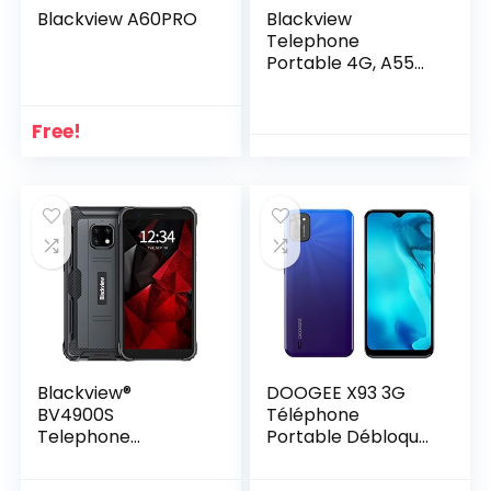
Blackview A60PRO
Blackview
Telephone
Portable 4G, A55
(2022)
Smartphone Pas
Cher Android 11
Free!
(Écran 6.52″ HD+
5G WiFi, 4780mAh,
3Go RAM/SD-
128Go, 8MP Triple
caméra arrière,
Double SIM) 3
Slots/Face ID/2Ans
de Garantie
Blackview®
DOOGEE X93 3G
BV4900S
Téléphone
Telephone
Portable Débloqué
Portable
Pas Cher – 6,1
Incassable 4G
Pouces HD+ Ecran,