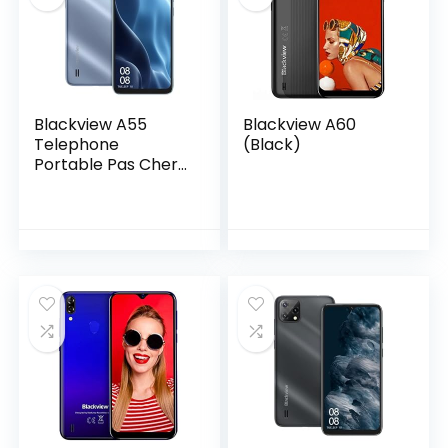
Déverrouillage du
déverrouillage, Noir
Visage Twilight
Blackview A55
Blackview A60
Telephone
(Black)
Portable Pas Cher
4G (3Go+16Go/SD-
128Go, Écran
6.52″HD+ 5G WIFI,
4780mAh, 2,0GHz
Processeur,
8MP+5MP, Dual
SIM) Smartphone
Android 11, 3 Card
Slots/Face
ID/GPS/2Ans de
Garantie