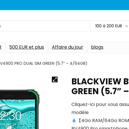
100 à 200 EUR
R
500 EUR et plus
Affaire du jour
blogs
V4900 PRO DUAL SIM GREEN (5.7” – 4/64GB)
BLACKVIEW B
GREEN (5.7” 
Cliquez-ici pour vous ass
modèle
【4Go RAM/64Go ROM 
BV4900 Pro smartphone i