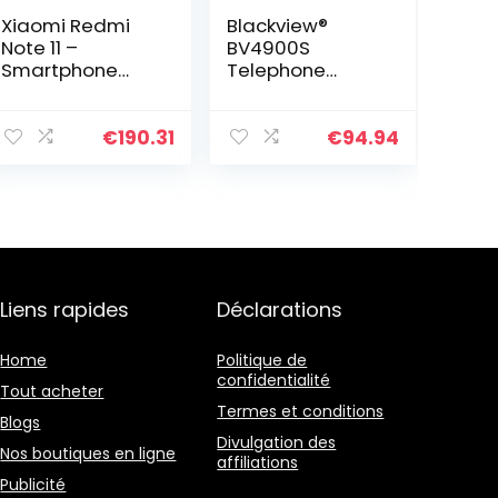
Xiaomi Redmi
Blackview®
Note 11 –
BV4900S
Smartphone
Telephone
4+64GB, Écran
Portable
6.43” 90Hz FHD+
Incassable 4G
Amoled
(32Go ROM/SD
€
190.31
€
94.94
Dotdisplay,
128Go, 5580mAh,
Snapdragon
Écran 5.7″ HD+,
680, Quadruple
Double SIM,
caméra IA 50MP,
Triple Caméra
5000mAh, Bleu
8MP) Android 11
Crépuscule
Smartphone
avec Alexa
Incassable,
Liens rapides
Déclarations
mains-libres
IP69K/Face
ID/OTG/GPS/2An
s de Garantie
Home
Politique de
confidentialité
Tout acheter
Termes et conditions
Blogs
Divulgation des
Nos boutiques en ligne
affiliations
Publicité