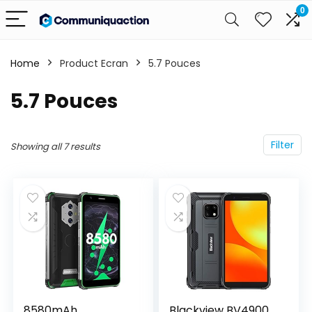
0
Home
Product Ecran
‎5.7 Pouces
‎5.7 Pouces
Filter
Showing all 7 results
8580mAh
Blackview BV4900