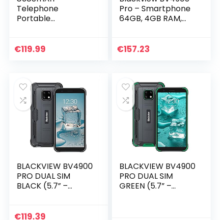
Telephone
Pro – Smartphone
Portable
64GB, 4GB RAM,
Incassable,
Dual Sim, Black
Blackview BV6600
Smartphone
€
119.99
€
157.23
Incassable 4G,
4Go+64Go/SD-
256Go, Charge
rapide 18W,
16MP+8MP, Écran
5.7″HD+, Dual
SIM+5G
WIFI/NFC/Face
ID/OTG/GPS/2 Ans
de Garantie
BLACKVIEW BV4900
BLACKVIEW BV4900
PRO DUAL SIM
PRO DUAL SIM
BLACK (5.7” –
GREEN (5.7” –
4/64GB)
4/64GB)
€
119.39