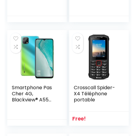
(2022)
Smartphone Pas
Smartphone Pas
Cher, 5.5 Pouces,
Cher Android 11
Caméra 8MP, 16Go
(Écran 6.52″ HD+
ROM-Extensible
5G WiFi, 4780mAh,
64Go, 2500mAh
3Go RAM/SD-
Batterie, Android
128Go, 8MP Triple
8.1, Face ID,
caméra arrière,
Telephone
Double SIM) 3
Portable
Slots/Face
Debloqué, GPS,
ID/2Ans de
WiFi
Garantie
Smartphone Pas
Crosscall Spider-
Cher 4G,
X4 Téléphone
Blackview® A55
portable
Telephone
Portable Android 11
(3Go+16Go/SD-
Free!
128Go, 4780mAh,
2,0GHz Processeur,