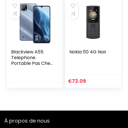
Écran 6.528″HD+,
8MP+5MP,
Smartphone Dual
SIM) Face
ID/GPS/5G-
WIFI/2Ans de
Garantie
Blackview A55
Nokia 110 4G Noir
Telephone
Portable Pas Cher
4G
(3Go+16Go/SD-
128Go, Écran
€
73.09
6.52″HD+ 5G WIFI,
4780mAh, 2,0GHz
Processeur,
8MP+5MP, Dual
SIM) Smartphone
Android 11, 3 Card
À propos de nous
Slots/Face
ID/GPS/2Ans de