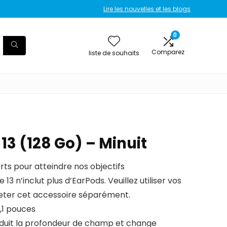
Lire les nouvelles et les blogs
0
Comparez
liste de souhaits
13 (128 Go) – Minuit
rts pour atteindre nos objectifs
3 n’inclut plus d’EarPods. Veuillez utiliser vos
eter cet accessoire séparément.
,1 pouces
éduit la profondeur de champ et change