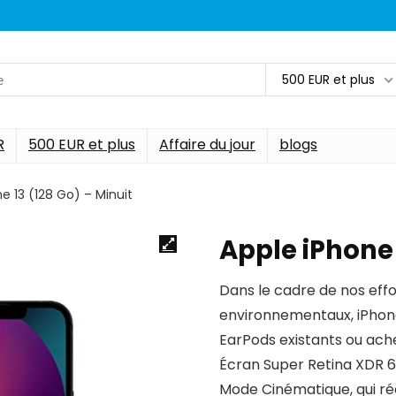
500 EUR et plus
R
500 EUR et plus
Affaire du jour
blogs
e 13 (128 Go) – Minuit
Apple iPhone 
Dans le cadre de nos effo
environnementaux, iPhone 1
EarPods existants ou ach
Écran Super Retina XDR 6
Mode Cinématique, qui r