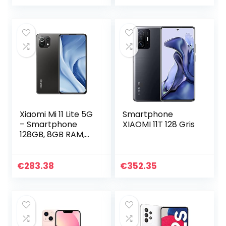
Xiaomi Mi 11 Lite 5G
Smartphone
– Smartphone
XIAOMI 11T 128 Gris
128GB, 8GB RAM,
Dual Sim, Truffle
Black
€
283.38
€
352.35