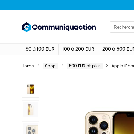
Search
for:
50 à 100 EUR
100 à 200 EUR
200 à 500 EU
Home
Shop
500 EUR et plus
Apple iPho