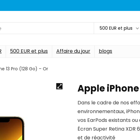
500 EUR et plus
R
500 EUR et plus
Affaire du jour
blogs
ne 13 Pro (128 Go) – Or
Apple iPhone 
Dans le cadre de nos effo
environnementaux, iPhone 1
vos EarPods existants ou
Écran Super Retina XDR 6
et de réactivité