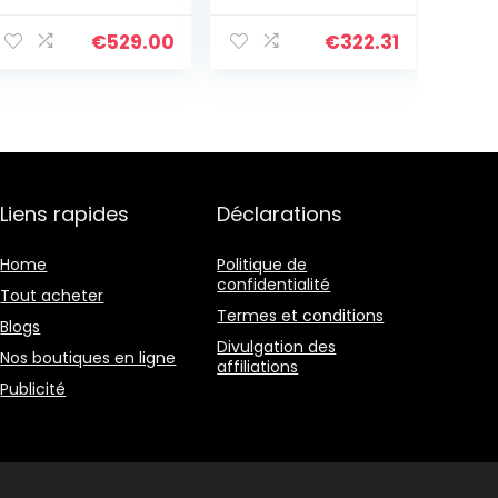
appareil photo
de 50 Mpx et
€
529.00
€
322.31
objectif Grand
Angle – [128GB]
– [Noir Carbone]
Version FR
Liens rapides
Déclarations
Home
Politique de
confidentialité
Tout acheter
Termes et conditions
Blogs
Divulgation des
Nos boutiques en ligne
affiliations
Publicité