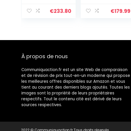
AMOLED
GB/128 GB NFC
DotDisplay,
DUALSIM Onyx
€
233.80
€
179.99
120Hz FHD+
Grau
AMOLED
DotDisplay, 67W
Turbo Charge
6G+128GB Gris
Graphite
[Version
À propos de nous
Globale]
Communiquaction.fr est un site Web de comparaison
et de révision de prix tout-en-un moderne qui propose
les meilleures offres disponibles sur Amazon et vous
tient au courant des derniers blogs ajoutés. Toutes les
images sont la propriété de leurs propriétaires
respectifs. Tout le contenu cité est dérivé de leurs
sources respectives.
2022 © Communiquaction.fr Tous droits réservés