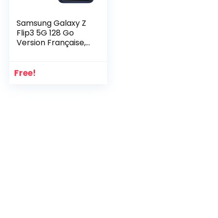
Samsung Galaxy Z
Flip3 5G 128 Go
Version Française,
smartphone
Android pliable,
débloqué,
Free!
Ecouteurs inclus