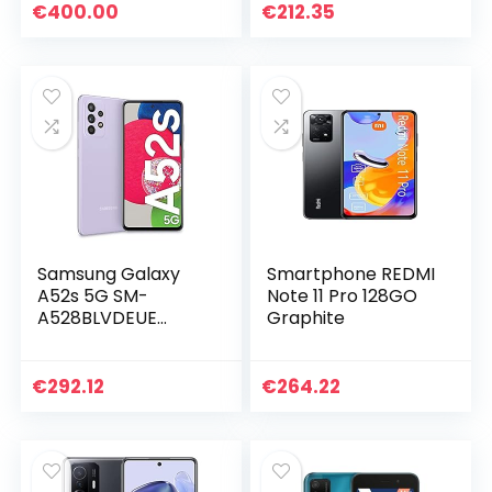
128 Go 4500 mAh
Type-C 6 Go 128
€
400.00
€
212.35
Noir
Go 4500 mAh Noir
Samsung Galaxy
Smartphone REDMI
A52s 5G SM-
Note 11 Pro 128GO
A528BLVDEUE
Graphite
Smartphone 16,5
cm (6.5″) Double
SIM Hybride
€
292.12
€
264.22
Android 11 USB
Type-C 6 Go 128
Go 4500 mAh
Violet