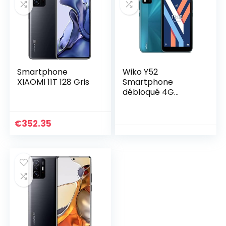
Smartphone
Wiko Y52
XIAOMI 11T 128 Gris
Smartphone
débloqué 4G
(Ecran 5″ – 16 Go
Extensible à 64 Go
– Batterie 2020
€
352.35
mAh – Double
Nano-SIM) Green