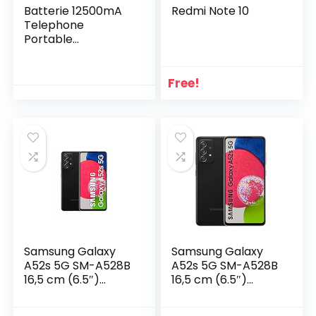
Batterie 12500mA
Redmi Note 10
Telephone
Portable
Incassable,
OUKITEL WP18
Smartphone
Free!
Débloqué
4G(4GO+32Go/SD
1TO, Écran 5,93’HD+
Android 11 Antichoc
Étanche Caméra
13MP+5MP)
GPS/Face ID/Dual
SIM/OTG, Noir
Samsung Galaxy
Samsung Galaxy
A52s 5G SM-A528B
A52s 5G SM-A528B
16,5 cm (6.5″)
16,5 cm (6.5″)
Double SIM Android
Double SIM Hybride
11 USB Type-C 6 Go
Android 11 USB