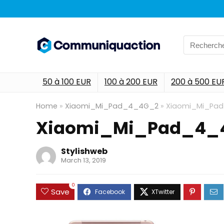
Search
for:
50 à 100 EUR
100 à 200 EUR
200 à 500 EU
Home
»
Xiaomi_Mi_Pad_4_4G_2
»
Xiaomi_Mi_Pa
Xiaomi_Mi_Pad_4_
Stylishweb
March 13, 2019
0
Save