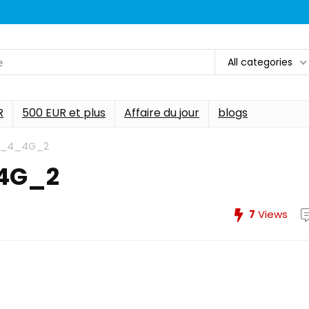
All categories
R
500 EUR et plus
Affaire du jour
blogs
d_4_4G_2
4G_2
7
Views