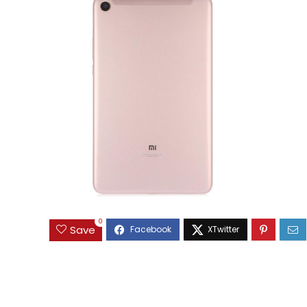
0
Save