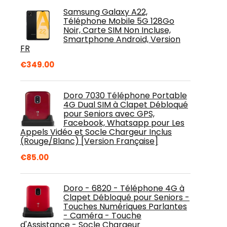
Samsung Galaxy A22,
Téléphone Mobile 5G 128Go
Noir, Carte SIM Non Incluse,
Smartphone Android, Version
FR
€
349.00
Doro 7030 Téléphone Portable
4G Dual SIM à Clapet Débloqué
pour Seniors avec GPS,
Facebook, Whatsapp pour Les
Appels Vidéo et Socle Chargeur Inclus
(Rouge/Blanc) [Version Française]
€
85.00
Doro - 6820 - Téléphone 4G à
Clapet Débloqué pour Seniors -
Touches Numériques Parlantes
- Caméra - Touche
d'Assistance - Socle Chargeur