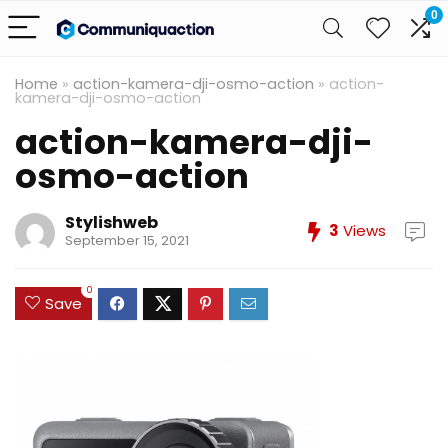
0
Home
»
action-kamera-dji-osmo-action
»
action-
kamera-dji-osmo-action
action-kamera-dji-
osmo-action
Stylishweb
3
Views
September 15, 2021
0
Save