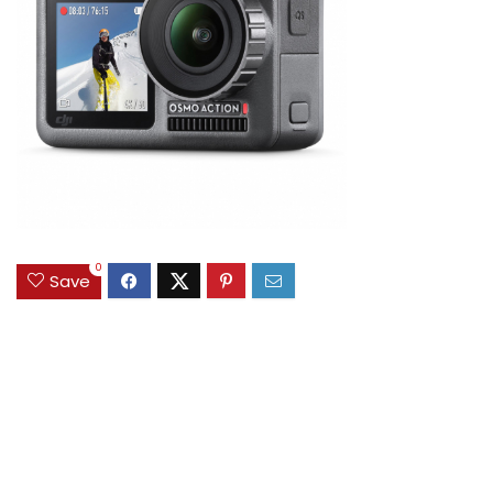
0
Save