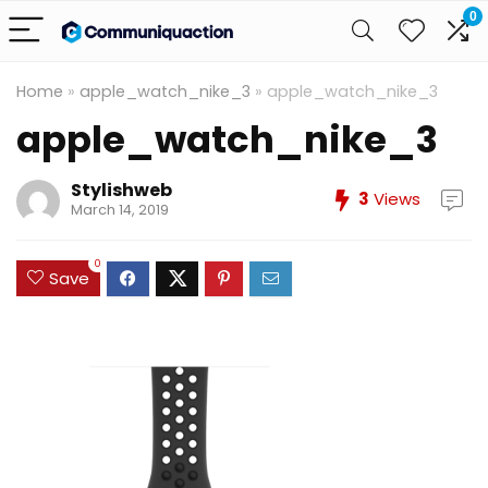
0
Home
»
apple_watch_nike_3
»
apple_watch_nike_3
apple_watch_nike_3
Stylishweb
3
Views
March 14, 2019
0
Save