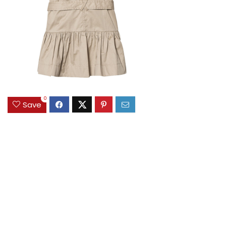
0
Save