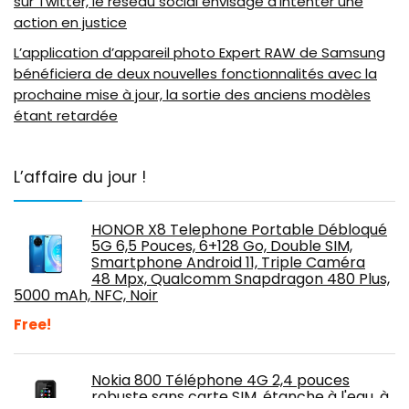
sur Twitter, le réseau social envisage d’intenter une
action en justice
L’application d’appareil photo Expert RAW de Samsung
bénéficiera de deux nouvelles fonctionnalités avec la
prochaine mise à jour, la sortie des anciens modèles
étant retardée
L’affaire du jour !
HONOR X8 Telephone Portable Débloqué
5G 6,5 Pouces, 6+128 Go, Double SIM,
Smartphone Android 11, Triple Caméra
48 Mpx, Qualcomm Snapdragon 480 Plus,
5000 mAh, NFC, Noir
Free!
Nokia 800 Téléphone 4G 2,4 pouces
robuste sans carte SIM, étanche à l'eau, à