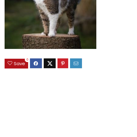
0
Save