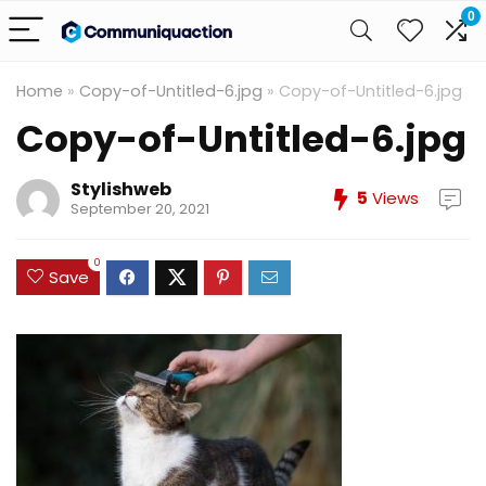
0
Home
»
Copy-of-Untitled-6.jpg
»
Copy-of-Untitled-6.jpg
Copy-of-Untitled-6.jpg
Stylishweb
5
Views
September 20, 2021
0
Save