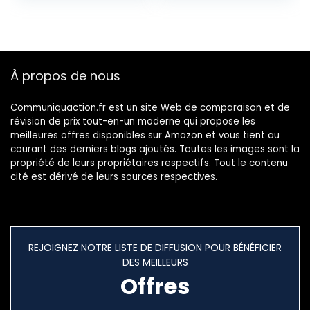
2,0GHz Processeur,
Double
Écran 6.528″HD+,
SIM+Double
8MP+5MP,
caméra, 2000mAh
Smartphone Dual
Téléphone
SIM) Face
Portable,WiFi/GPS
À propos de nous
ID/GPS/5G-
/Bluetooth (S21-
WIFI/2Ans de
Black)
Garantie
Communiquaction.fr est un site Web de comparaison et de
révision de prix tout-en-un moderne qui propose les
meilleures offres disponibles sur Amazon et vous tient au
courant des derniers blogs ajoutés. Toutes les images sont la
propriété de leurs propriétaires respectifs. Tout le contenu
cité est dérivé de leurs sources respectives.
REJOIGNEZ NOTRE LISTE DE DIFFUSION POUR BÉNÉFICIER
DES MEILLEURS
Offres