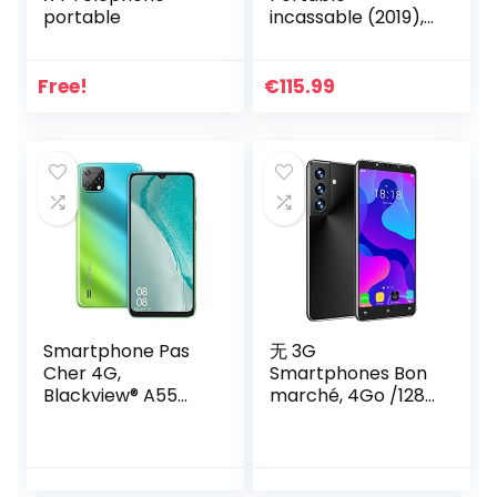
portable
incassable (2019),
Ulefone Armor X3
avec Mode sous-
Marin, IP68
Free!
€
115.99
résistant Etanche
Android 9.0, Double
SIM, 2 Go + 32 Go,
Batterie 5000
mAh, Visage
déverrouillé GPS
Rouge
Smartphone Pas
无 3G
Cher 4G,
Smartphones Bon
Blackview® A55
marché, 4Go /128
Telephone
Go ROM,1Go RAM,
Portable Android 11
Android OS, 4.5
(3Go+16Go/SD-
Pouces Téléphone
128Go, 4780mAh,
Mobile Pas Cher,