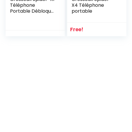
Téléphone
X4 Téléphone
Portable Débloqué
portable
2G+ (Ecran: 1,77
pouces – 32 Mo
ROM – Dual SIM)
Free!
Noir