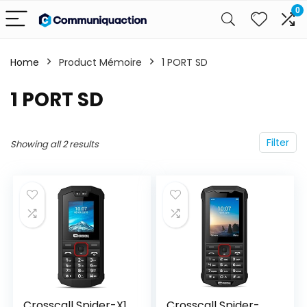
0
Home
Product Mémoire
‎1 PORT SD
‎1 PORT SD
Filter
Showing all 2 results
Crosscall Spider-X1
Crosscall Spider-