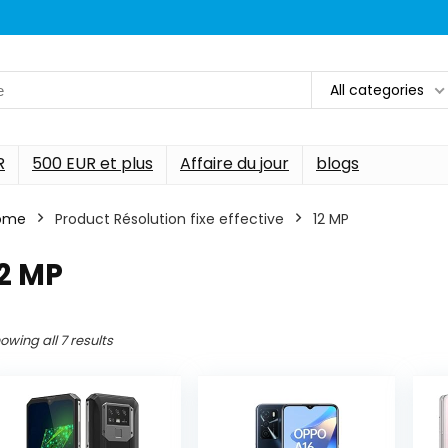
All categories
R
500 EUR et plus
Affaire du jour
blogs
ome
Product Résolution fixe effective
‎12 MP
12 MP
owing all 7 results