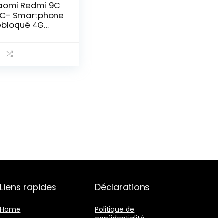
aomi Redmi 9C
C- Smartphone
bloqué 4G
.53 Pouces –
o RAM – 32Go
ockage,
000mAh) –
ange – Version
ançaise
Liens rapides
Déclarations
Home
Politique de