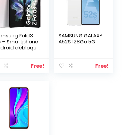
msung Fold3
SAMSUNG GALAXY
 – Smartphone
A52S 128Go 5G
droid débloqué
Version
ançaise
Free!
Free!