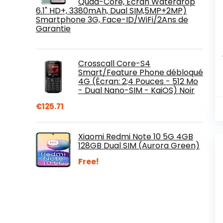
Quad-Core, Ecran Waterdrop
6.1" HD+, 3380mAh, Dual SIM,5MP+2MP)
Smartphone 3G, Face-ID/WiFi/2Ans de
Garantie
Crosscall Core-S4
Smart/Feature Phone débloqué
4G (Écran: 2;4 Pouces - 512 Mo
- Dual Nano-SIM - KaiOS) Noir
€
125.71
Xiaomi Redmi Note 10 5G 4GB
128GB Dual SIM (Aurora Green)
Free!