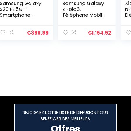
Samsung Galaxy
Samsung Galaxy
Xi
S20 FE 5G –
Z Fold3,
NF
Smartphone
Téléphone Mobile
Dé
Android Gratuit,
5G 512Go Noir,
(6
128 Go, Bleu
Carte SIM Non
2G
Incluse,
St
€
399.99
€
1,154.52
Smartphone
5
Android, Version
Or
FR
Fr
REJOIGNEZ NOTRE LISTE DE DIFFUSION POUR
BÉNÉFICIER DES MEILLEURS
Offres