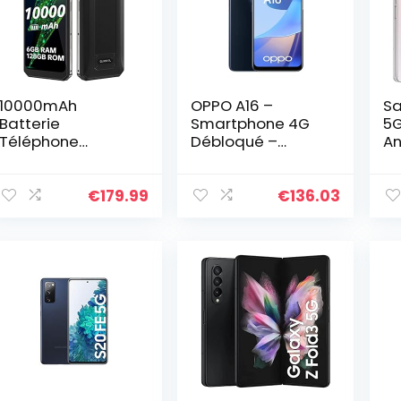
10000mAh
OPPO A16 –
Sa
Batterie
Smartphone 4G
5G
Téléphone
Débloqué –
An
Débloqué OUKITEL
Téléphone 4G – 4
– 
K15 Pro,P60
Go de RAM 64 Go
Fr
6Go+128Go,Triple
de Stockage
€
179.99
€
136.03
Caméra
Extensible 256 Go
12MP,Charge
– IPX4 – 2 Jours
Rapide
d’Autonomie –
18W+Charge
Triple Caméra
Inverse,Smartpho
avec IA – Noir
ne Android
[version FR]
11,Écran 6,52’’
HD+,Face
ID+Empreinte
Digitale NFC GPS
Noir