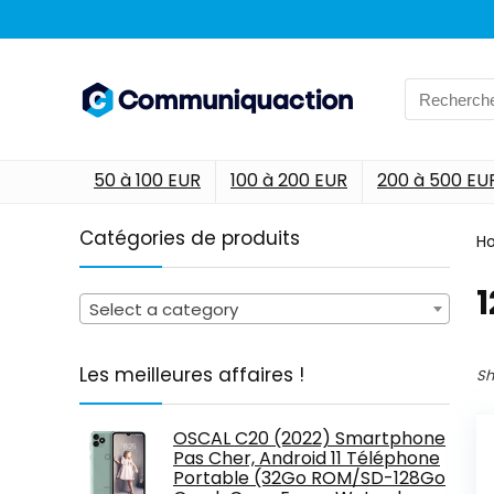
Search
for:
50 à 100 EUR
100 à 200 EUR
200 à 500 EU
Catégories de produits
H
‎
Select a category
Les meilleures affaires !
Sh
OSCAL C20 (2022) Smartphone
Pas Cher, Android 11 Téléphone
Portable (32Go ROM/SD-128Go