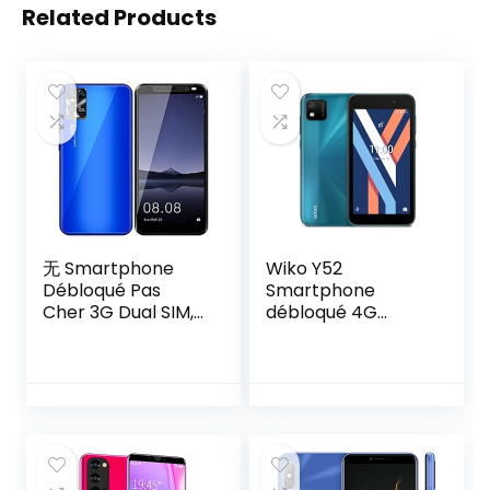
Related Products
无 Smartphone
Wiko Y52
Débloqué Pas
Smartphone
Cher 3G Dual SIM,
débloqué 4G
5.5 Pouces,
(Ecran 5″ – 16 Go
Android OS,
Extensible à 64 Go
Caméra 5MP+5MP,
– Batterie 2020
4Go ROM
mAh – Double
(Extensible à 128
Nano-SIM) Green
Go),Téléphone
Portable (S10-
Blue)