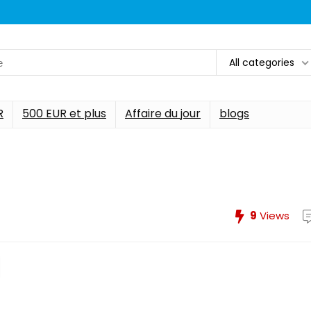
All categories
R
500 EUR et plus
Affaire du jour
blogs
9
Views