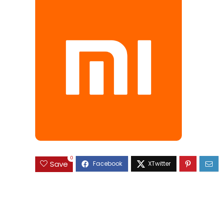
0
Save