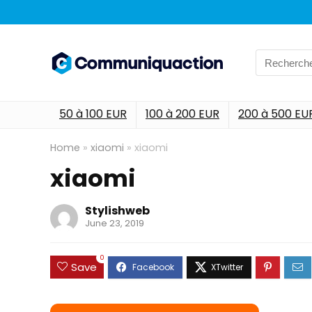
Search
for:
50 à 100 EUR
100 à 200 EUR
200 à 500 EU
Home
»
xiaomi
»
xiaomi
xiaomi
Stylishweb
June 23, 2019
0
Save