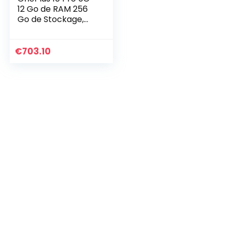
12 Go de RAM 256
Go de Stockage,
smartphone sans
carte SIM avec
Appareil photo
€
703.10
Hasselblad de 2e
génération pour
mobile – Garanti 2
ans – Volcanic
Black