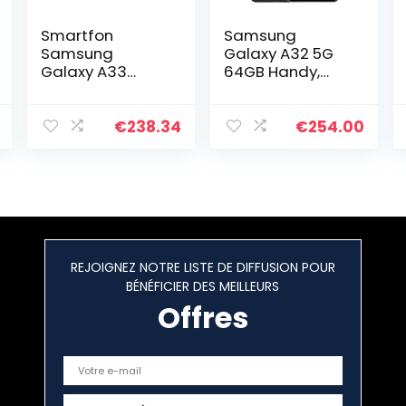
Smartfon
Samsung
Samsung
Galaxy A32 5G
Galaxy A33
64GB Handy,
unlocked
schwarz,
6/128GB 5G
Awesome Black,
(SM-
Android 10
€
238.34
€
254.00
A336BZKGEUE)
Awesome Black
REJOIGNEZ NOTRE LISTE DE DIFFUSION POUR
BÉNÉFICIER DES MEILLEURS
Offres