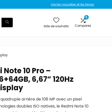
Lire les nouvelles et les blogs
0
Comparez
liste de souhaits
splay
 Note 10 Pro –
+64GB, 6,67” 120Hz
isplay
uadruple arrière de 108 MP avec un pixel
hnologies doubles ISO natives, le Redmi Note 10