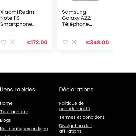
Xiaomi Redmi
Samsung
Note 11S
Galaxy A22,
Smartphone
Téléphone
(6GB + 128GB,
Mobile 5G 128Go
Grau)
Noir, Carte SIM
Non Incluse,
€
172.00
€
349.00
Smartphone
Android, Version
FR
Liens rapides
Déclarations
Home
Politique de
confidentialité
Tout acheter
Termes et conditions
Blogs
Divulgation des
Nos boutiques en ligne
affiliations