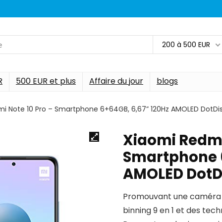
200 à 500 EUR
R
500 EUR et plus
Affaire du jour
blogs
i Note 10 Pro – Smartphone 6+64GB, 6,67” 120Hz AMOLED DotDi
Xiaomi Redmi
Smartphone 6
AMOLED DotD
Promouvant une caméra q
binning 9 en 1 et des tec