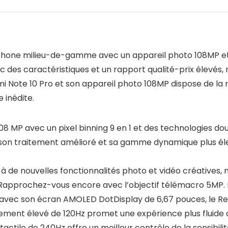
tphone milieu-de-gamme avec un appareil photo 108MP et 
es caractéristiques et un rapport qualité-prix élevés, 
dmi Note 10 Pro et son appareil photo 108MP dispose de la
 inédite.
MP avec un pixel binning 9 en 1 et des technologies doub
 son traitement amélioré et sa gamme dynamique plus éle
e à de nouvelles fonctionnalités photo et vidéo créative
Rapprochez-vous encore avec l’objectif télémacro 5MP. De
 avec son écran AMOLED DotDisplay de 6,67 pouces, le Red
ement élevé de 120Hz promet une expérience plus fluide dur
ctile de 240Hz offre un meilleur contrôle de la sensibilit