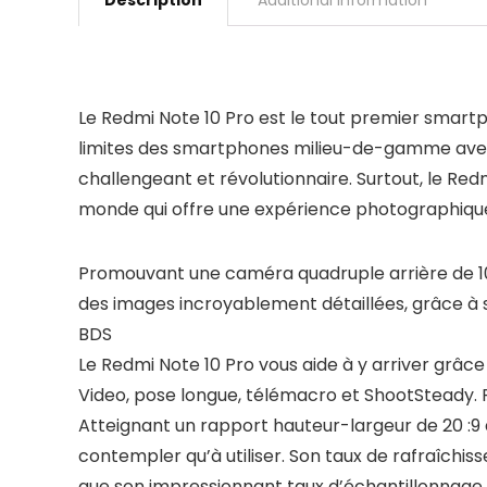
Description
Additional information
Le Redmi Note 10 Pro est le tout premier smar
limites des smartphones milieu-de-gamme avec d
challengeant et révolutionnaire. Surtout, le Re
monde qui offre une expérience photographique
Promouvant une caméra quadruple arrière de 108 
des images incroyablement détaillées, grâce à
BDS
Le Redmi Note 10 Pro vous aide à y arriver grâc
Video, pose longue, télémacro et ShootSteady. 
Atteignant un rapport hauteur-largeur de 20 :9
contempler qu’à utiliser. Son taux de rafraîchiss
que son impressionnant taux d’échantillonnage ta