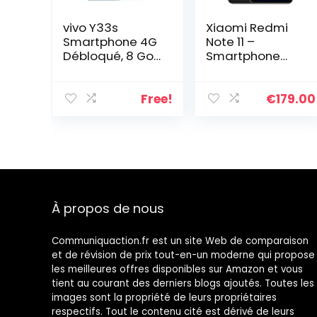
vivo Y33s
Xiaomi Redmi
Smartphone 4G
Note 11 –
Débloqué, 8 Go
Smartphone
+ 128 Go, 6,58
4GB + 128GB,
Pouces, capteur
6,43″ FHD+
Principal de
DotDisplay,
Free!
€
179.00
50Mpx, Lecteur
Snapdragon
d’empreintes
680, 50 MP
digitales latéral
Quad-Kamera,
+ Face Wake,
Dual-SIM (Gray)
Batterie
5000 mAh, USB-
C, Double SIM,
À propos de nous
Midday Dream
Communiquaction.fr est un site Web de comparaison
et de révision de prix tout-en-un moderne qui propose
les meilleures offres disponibles sur Amazon et vous
tient au courant des derniers blogs ajoutés. Toutes les
images sont la propriété de leurs propriétaires
respectifs. Tout le contenu cité est dérivé de leurs