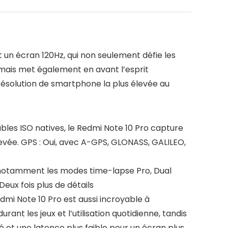
un écran 120Hz, qui non seulement défie les
mais met également en avant l’esprit
 résolution de smartphone la plus élevée au
les ISO natives, le Redmi Note 10 Pro capture
vée. GPS : Oui, avec A-GPS, GLONASS, GALILEO,
s, notamment les modes time-lapse Pro, Dual
ux fois plus de détails
mi Note 10 Pro est aussi incroyable à
ant les jeux et l’utilisation quotidienne, tandis
é et une latence plus faible pour un écran plus