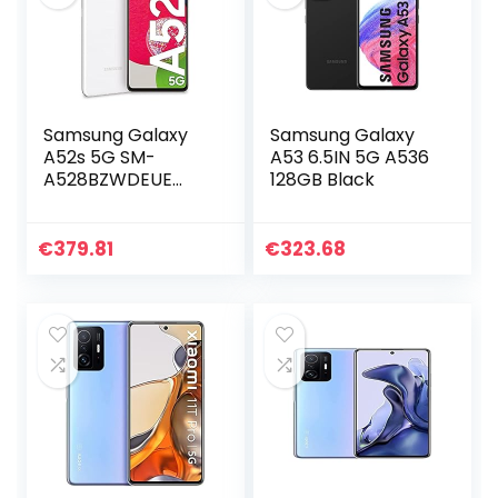
Samsung Galaxy
Samsung Galaxy
A52s 5G SM-
A53 6.5IN 5G A536
A528BZWDEUE
128GB Black
Smartphone 16,5
cm (6.5″) Double
SIM Hybride
€
379.81
€
323.68
Android 11 USB
Type-C 6 Go 128
Go 4500 mAh
Blanc