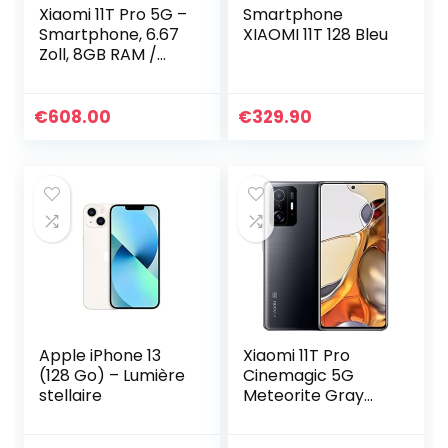
Xiaomi 11T Pro 5G –
Smartphone
Smartphone, 6.67
XIAOMI 11T 128 Bleu
Zoll, 8GB RAM /
256GB ROM, Dual
SIM, Android 11, Blau
(Celestial Blue)
€
608.00
€
329.90
Apple iPhone 13
Xiaomi 11T Pro
(128 Go) – Lumière
Cinemagic 5G
stellaire
Meteorite Gray
256GB Dual SIM